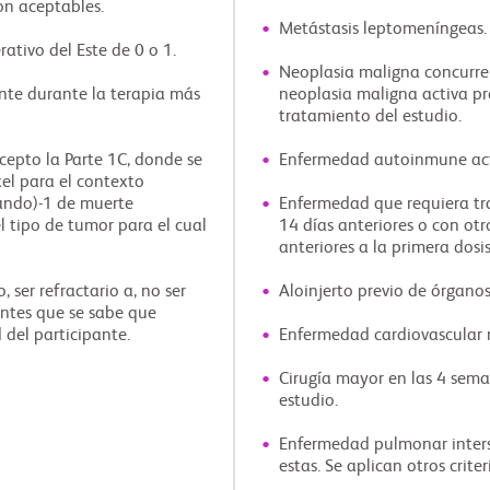
son aceptables.
Metástasis leptomeníngeas.
tivo del Este de 0 o 1.
Neoplasia maligna concurre
te durante la terapia más
neoplasia maligna activa pre
tratamiento del estudio.
cepto la Parte 1C, donde se
Enfermedad autoinmune act
xel para el contexto
gando)-1 de muerte
Enfermedad que requiera tra
l tipo de tumor para el cual
14 días anteriores o con o
anteriores a la primera dosi
ser refractario a, no ser
Aloinjerto previo de órganos
tentes que se sabe que
 del participante.
Enfermedad cardiovascular n
Cirugía mayor en las 4 sema
estudio.
Enfermedad pulmonar interst
estas. Se aplican otros crite