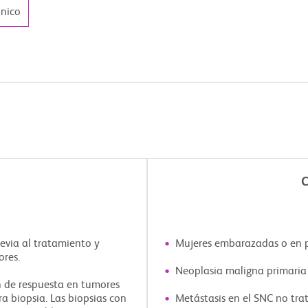
ónico
C
evia al tratamiento y
Mujeres embarazadas o en p
ores.
Neoplasia maligna primaria 
n de respuesta en tumores
ra biopsia. Las biopsias con
Metástasis en el SNC no tra