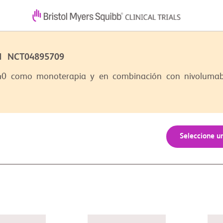
2 | NCT04895709
0 como monoterapia y en combinación con nivolumab o
Seleccione u