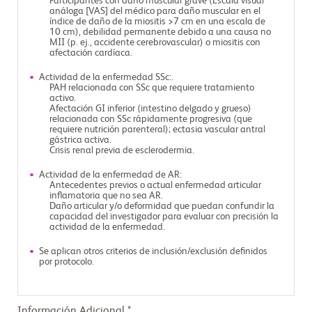
Participantes con daño muscular grave (Escala visual
análoga [VAS] del médico para daño muscular en el
índice de daño de la miositis >7 cm en una escala de
10 cm), debilidad permanente debido a una causa no
MII (p. ej., accidente cerebrovascular) o miositis con
afectación cardíaca.
Actividad de la enfermedad SSc:.
PAH relacionada con SSc que requiere tratamiento
activo.
Afectación GI inferior (intestino delgado y grueso)
relacionada con SSc rápidamente progresiva (que
requiere nutrición parenteral); ectasia vascular antral
gástrica activa.
Crisis renal previa de esclerodermia.
Actividad de la enfermedad de AR:
Antecedentes previos o actual enfermedad articular
inflamatoria que no sea AR.
Daño articular y/o deformidad que puedan confundir la
capacidad del investigador para evaluar con precisión la
actividad de la enfermedad.
Se aplican otros criterios de inclusión/exclusión definidos
por protocolo.
Información Adicional *