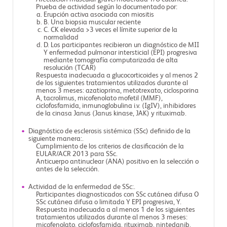
Prueba de actividad según lo documentado por:
Erupción activa asociada con miositis
B. Una biopsia muscular reciente
C. CK elevada >3 veces el límite superior de la
normalidad
D. Los participantes recibieron un diagnóstico de MII
Y enfermedad pulmonar intersticial (EPI) progresiva
mediante tomografía computarizada de alta
resolución (TCAR)
Respuesta inadecuada a glucocorticoides y al menos 2
de los siguientes tratamientos utilizados durante al
menos 3 meses: azatioprina, metotrexato, ciclosporina
A, tacrolimus, micofenolato mofetil (MMF),
ciclofosfamida, inmunoglobulina i.v. (IgIV), inhibidores
de la cinasa Janus (Janus kinase, JAK) y rituximab.
Diagnóstico de esclerosis sistémica (SSc) definido de la
siguiente manera:.
Cumplimiento de los criterios de clasificación de la
EULAR/ACR 2013 para SSc.
Anticuerpo antinuclear (ANA) positivo en la selección o
antes de la selección.
Actividad de la enfermedad de SSc:.
Participantes diagnosticados con SSc cutánea difusa O
SSc cutánea difusa o limitada Y EPI progresiva, Y.
Respuesta inadecuada a al menos 1 de los siguientes
tratamientos utilizados durante al menos 3 meses:
micofenolato, ciclofosfamida, rituximab, nintedanib,