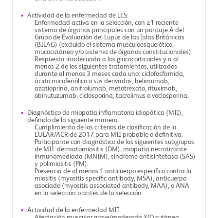
Actividad de la enfermedad de LES:
Enfermedad activa en la selección, con ≥1 reciente
sistema de órganos principales con un puntaje A del
Grupo de Evaluación del Lupus de las Islas Británicas
(BILAG) (excluido el sistema musculoesquelético,
mucocutáneo y/o sistema de órganos constitucionales).
Respuesta inadecuada a los glucocorticoides y a al
menos 2 de los siguientes tratamientos, utilizados
durante al menos 3 meses cada uno: ciclofosfamida,
ácido micofenólico o sus derivados, belimumab,
azatioprina, anifrolumab, metotrexato, rituximab,
obinutuzumab, ciclosporina, tacrolimus o voclosporina.
Diagnóstico de miopatía inflamatoria idiopática (MII),
definido de la siguiente manera:
Cumplimiento de los criterios de clasificación de la
EULAR/ACR de 2017 para MII probable o definitiva.
Participante con diagnóstico de los siguientes subgrupos
de MII: dermatomiositis (DM), miopatía necrotizante
inmunomediada (MNIM), síndrome antisintetasa (SAS)
y polimiositis (PM).
Presencia de al menos 1 anticuerpo específico contra la
miositis (myositis specific antibody, MSA), anticuerpo
asociado (myositis associated antibody, MAA), o ANA
en la selección o antes de la selección.
Actividad de la enfermedad MII:
Afectación muscular grave/moderada Y/O cutánea.