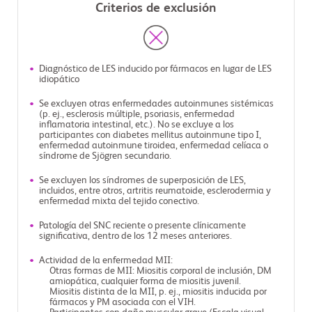
Criterios de exclusión
Diagnóstico de LES inducido por fármacos en lugar de LES
idiopático
Se excluyen otras enfermedades autoinmunes sistémicas
(p. ej., esclerosis múltiple, psoriasis, enfermedad
inflamatoria intestinal, etc.). No se excluye a los
participantes con diabetes mellitus autoinmune tipo I,
enfermedad autoinmune tiroidea, enfermedad celíaca o
síndrome de Sjögren secundario.
Se excluyen los síndromes de superposición de LES,
incluidos, entre otros, artritis reumatoide, esclerodermia y
enfermedad mixta del tejido conectivo.
Patología del SNC reciente o presente clínicamente
significativa, dentro de los 12 meses anteriores.
Actividad de la enfermedad MII:
Otras formas de MII: Miositis corporal de inclusión, DM
amiopática, cualquier forma de miositis juvenil.
Miositis distinta de la MII, p. ej., miositis inducida por
fármacos y PM asociada con el VIH.