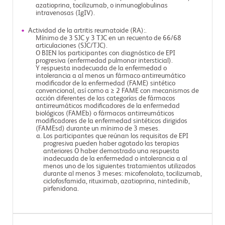
azatioprina, tocilizumab, o inmunoglobulinas
intravenosas (IgIV).
Actividad de la artritis reumatoide (RA):.
Mínimo de 3 SJC y 3 TJC en un recuento de 66/68
articulaciones (SJC/TJC).
O BIEN los participantes con diagnóstico de EPI
progresiva (enfermedad pulmonar intersticial).
Y respuesta inadecuada de la enfermedad o
intolerancia a al menos un fármaco antirreumático
modificador de la enfermedad (FAME) sintético
convencional, así como a ≥ 2 FAME con mecanismos de
acción diferentes de las categorías de fármacos
antirreumáticos modificadores de la enfermedad
biológicos (FAMEb) o fármacos antirreumáticos
modificadores de la enfermedad sintéticos dirigidos
(FAMEsd) durante un mínimo de 3 meses.
Los participantes que reúnan los requisitos de EPI
progresiva pueden haber agotado las terapias
anteriores O haber demostrado una respuesta
inadecuada de la enfermedad o intolerancia a al
menos uno de los siguientes tratamientos utilizados
durante al menos 3 meses: micofenolato, tocilizumab,
ciclofosfamida, rituximab, azatioprina, nintedinib,
pirfenidona.