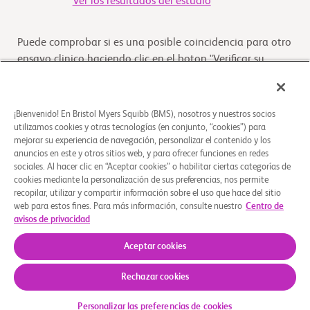
Ver los resultados del estudio
Puede comprobar si es una posible coincidencia para otro
ensayo clinico haciendo clic en el boton "Verificar su
Elegibilidad"
Verifique su elegibilidad
¡Bienvenido! En Bristol Myers Squibb (BMS), nosotros y nuestros socios
utilizamos cookies y otras tecnologías (en conjunto, “cookies”) para
mejorar su experiencia de navegación, personalizar el contenido y los
anuncios en este y otros sitios web, y para ofrecer funciones en redes
Descripción general
sociales. Al hacer clic en “Aceptar cookies” o habilitar ciertas categorías de
cookies mediante la personalización de sus preferencias, nos permite
recopilar, utilizar y compartir información sobre el uso que hace del sitio
El propósito de este estudio es evaluar la seguridad, la
web para estos fines. Para más información, consulte nuestro
Centro de
tolerabilidad, los niveles del fármaco, los efectos del
avisos de privacidad
fármaco y el impacto en la gravedad d
...
Leer más
Aceptar cookies
Rechazar cookies
Quiénes somos
Grupos de apoyo
Aviso legal
Política de privacidad
Preferencias de cookies
Personalizar las preferencias de cookies
© 2026 Bristol-Myers Squibb Company