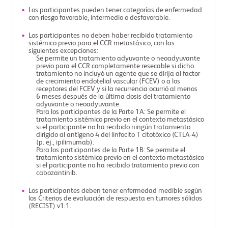
Los participantes pueden tener categorías de enfermedad
con riesgo favorable, intermedio o desfavorable.
Los participantes no deben haber recibido tratamiento
sistémico previo para el CCR metastásico, con las
siguientes excepciones:
Se permite un tratamiento adyuvante o neoadyuvante
previo para el CCR completamente resecable si dicho
tratamiento no incluyó un agente que se dirija al factor
de crecimiento endotelial vascular (FCEV) o a los
receptores del FCEV y si la recurrencia ocurrió al menos
6 meses después de la última dosis del tratamiento
adyuvante o neoadyuvante.
Para los participantes de la Parte 1A: Se permite el
tratamiento sistémico previo en el contexto metastásico
si el participante no ha recibido ningún tratamiento
dirigido al antígeno 4 del linfocito T citotóxico (CTLA-4)
(p. ej., ipilimumab).
Para los participantes de la Parte 1B: Se permite el
tratamiento sistémico previo en el contexto metastásico
si el participante no ha recibido tratamiento previo con
cabozantinib.
Los participantes deben tener enfermedad medible según
los Criterios de evaluación de respuesta en tumores sólidos
(RECIST) v1.1.