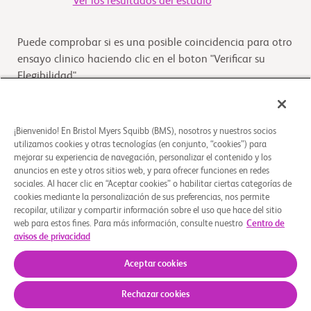
Ver los resultados del estudio
Puede comprobar si es una posible coincidencia para otro
ensayo clinico haciendo clic en el boton "Verificar su
Elegibilidad"
Verifique su elegibilidad
¡Bienvenido! En Bristol Myers Squibb (BMS), nosotros y nuestros socios
utilizamos cookies y otras tecnologías (en conjunto, “cookies”) para
mejorar su experiencia de navegación, personalizar el contenido y los
Descripción general
anuncios en este y otros sitios web, y para ofrecer funciones en redes
sociales. Al hacer clic en “Aceptar cookies” o habilitar ciertas categorías de
El objetivo de este estudio es determinar si la
cookies mediante la personalización de sus preferencias, nos permite
recopilar, utilizar y compartir información sobre el uso que hace del sitio
administración de Ipilimumab a una dosis de 10 mg/kg
web para estos fines. Para más información, consulte nuestro
Centro de
extenderá la vida de los sujetos con melanoma irre
...
Leer
avisos de privacidad
más
Aceptar cookies
Rechazar cookies
Quiénes somos
Grupos de apoyo
Aviso legal
Política de privacidad
Sus opciones de privacidad