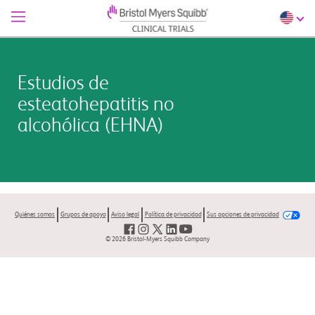
Estudios de
esteatohepatitis no
alcohólica (EHNA)
Quiénes somos
Grupos de apoyo
Aviso legal
Política de privacidad
Sus opciones de privacidad
© 2026 Bristol-Myers Squibb Company