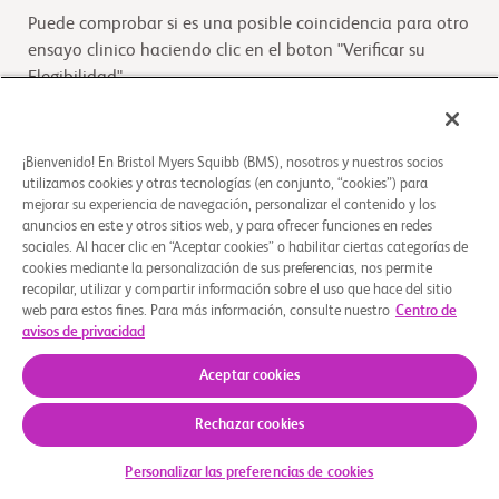
Puede comprobar si es una posible coincidencia para otro
ensayo clinico haciendo clic en el boton "Verificar su
Elegibilidad"
Verifique su elegibilidad
¡Bienvenido! En Bristol Myers Squibb (BMS), nosotros y nuestros socios
utilizamos cookies y otras tecnologías (en conjunto, “cookies”) para
mejorar su experiencia de navegación, personalizar el contenido y los
Descripción general
anuncios en este y otros sitios web, y para ofrecer funciones en redes
sociales. Al hacer clic en “Aceptar cookies” o habilitar ciertas categorías de
cookies mediante la personalización de sus preferencias, nos permite
The purpose of this study is to determine the safety,
recopilar, utilizar y compartir información sobre el uso que hace del sitio
tolerability, pharmacokinetics, immunogenicity, antitumor
web para estos fines. Para más información, consulte nuestro
Centro de
activity and pharmacodynamics of
...
Leer más
avisos de privacidad
Aceptar cookies
Quiénes somos
Grupos de apoyo
Aviso legal
Política de privacidad
Sus opciones de privacidad
Rechazar cookies
© 2026 Bristol-Myers Squibb Company
Personalizar las preferencias de cookies