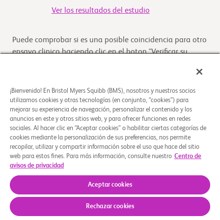
Ver los resultados del estudio
Puede comprobar si es una posible coincidencia para otro
ensayo clinico haciendo clic en el boton "Verificar su
Elegibilidad"
Verifique su elegibilidad
¡Bienvenido! En Bristol Myers Squibb (BMS), nosotros y nuestros socios
utilizamos cookies y otras tecnologías (en conjunto, “cookies”) para
mejorar su experiencia de navegación, personalizar el contenido y los
anuncios en este y otros sitios web, y para ofrecer funciones en redes
Descripción general
sociales. Al hacer clic en “Aceptar cookies” o habilitar ciertas categorías de
cookies mediante la personalización de sus preferencias, nos permite
recopilar, utilizar y compartir información sobre el uso que hace del sitio
El objetivo de este estudio es explorar los posibles
web para estos fines. Para más información, consulte nuestro
Centro de
vínculos entre las características de los pacientes y su
avisos de privacidad
cáncer, con la eficacia de la combinación
...
Leer más
Aceptar cookies
Rechazar cookies
Quiénes somos
Grupos de apoyo
Aviso legal
Política de privacidad
Sus opciones de privacidad