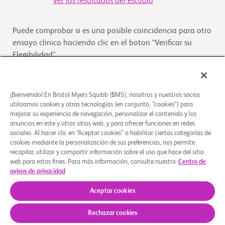
Ver los resultados del estudio
Puede comprobar si es una posible coincidencia para otro
ensayo clinico haciendo clic en el boton "Verificar su
Elegibilidad"
Verifique su elegibilidad
¡Bienvenido! En Bristol Myers Squibb (BMS), nosotros y nuestros socios
utilizamos cookies y otras tecnologías (en conjunto, “cookies”) para
mejorar su experiencia de navegación, personalizar el contenido y los
Descripción general
anuncios en este y otros sitios web, y para ofrecer funciones en redes
sociales. Al hacer clic en “Aceptar cookies” o habilitar ciertas categorías de
Este estudio evaluará el perfil de seguridad, la
cookies mediante la personalización de sus preferencias, nos permite
recopilar, utilizar y compartir información sobre el uso que hace del sitio
tolerabilidad, FC, FD y la eficacia preliminar de BMS-
web para estos fines. Para más información, consulte nuestro
Centro de
813160 en combinación con quimioterapia o
avisos de privacidad
nivolu
...
Leer más
Aceptar cookies
Rechazar cookies
Quiénes somos
Grupos de apoyo
Aviso legal
Política de privacidad
Sus opciones de privacidad