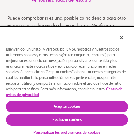
Ver los resultados del estudio
Puede comprobar si es una posible coincidencia para otro
ensayo clinico haciendo clic en el boton "Verificar su
Elegibilidad"
Verifique su elegibilidad
¡Bienvenido! En Bristol Myers Squibb (BMS), nosotros y nuestros socios
utilizamos cookies y otras tecnologías (en conjunto, “cookies”) para
mejorar su experiencia de navegación, personalizar el contenido y los
anuncios en este y otros sitios web, y para ofrecer funciones en redes
Descripción general
sociales. Al hacer clic en “Aceptar cookies” o habilitar ciertas categorías de
cookies mediante la personalización de sus preferencias, nos permite
recopilar, utilizar y compartir información sobre el uso que hace del sitio
El propósito de este estudio es evaluar la absorción de
web para estos fines. Para más información, consulte nuestro
Centro de
apixabán (BMS-562247) en el torrente sanguíneo de
avisos de privacidad
voluntarios sanos, cuando se administra como
...
Leer más
Aceptar cookies
Rechazar cookies
Quiénes somos
Grupos de apoyo
Aviso legal
Política de privacidad
Sus opciones de privacidad
Personalizar las preferencias de cookies
© 2026 Bristol-Myers Squibb Company