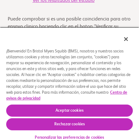
Ver los resultados del estudio
Puede comprobar si es una posible coincidencia para otro
ensayo clinico haciendo clic en el boton "Verificar su
Elegibilidad"
Verifique su elegibilidad
¡Bienvenido! En Bristol Myers Squibb (BMS), nosotros y nuestros socios
utilizamos cookies y otras tecnologías (en conjunto, “cookies”) para
mejorar su experiencia de navegación, personalizar el contenido y los
anuncios en este y otros sitios web, y para ofrecer funciones en redes
Descripción general
sociales. Al hacer clic en “Aceptar cookies” o habilitar ciertas categorías de
cookies mediante la personalización de sus preferencias, nos permite
recopilar, utilizar y compartir información sobre el uso que hace del sitio
El propósito de este estudio es evaluar la seguridad, la
web para estos fines. Para más información, consulte nuestro
Centro de
tolerabilidad y la eficacia preliminar de CC-94676 en
avisos de privacidad
hombres con cáncer de próstata metastás
...
Leer más
Aceptar cookies
Rechazar cookies
Quiénes somos
Grupos de apoyo
Aviso legal
Política de privacidad
Sus opciones de privacidad
Personalizar las preferencias de cookies
© 2026 Bristol-Myers Squibb Company