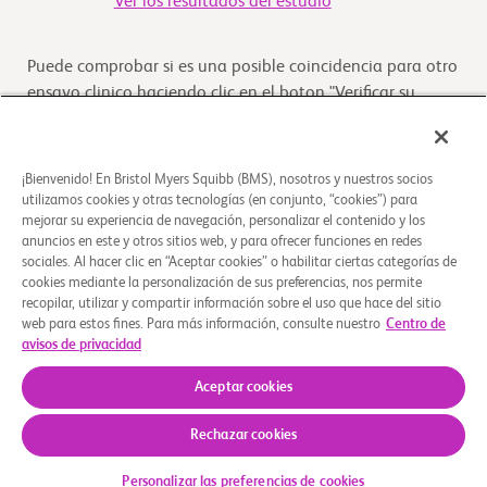
Ver los resultados del estudio
Puede comprobar si es una posible coincidencia para otro
ensayo clinico haciendo clic en el boton "Verificar su
Elegibilidad"
Verifique su elegibilidad
¡Bienvenido! En Bristol Myers Squibb (BMS), nosotros y nuestros socios
utilizamos cookies y otras tecnologías (en conjunto, “cookies”) para
mejorar su experiencia de navegación, personalizar el contenido y los
anuncios en este y otros sitios web, y para ofrecer funciones en redes
Descripción general
sociales. Al hacer clic en “Aceptar cookies” o habilitar ciertas categorías de
cookies mediante la personalización de sus preferencias, nos permite
recopilar, utilizar y compartir información sobre el uso que hace del sitio
El objetivo de este estudio es evaluar la seguridad, la
web para estos fines. Para más información, consulte nuestro
Centro de
tolerabilidad, los niveles de fármaco y los efectos
avisos de privacidad
farmacológicos de dosis orales únicas y mú
...
Leer más
Aceptar cookies
Rechazar cookies
Quiénes somos
Grupos de apoyo
Aviso legal
Política de privacidad
Sus opciones de privacidad
Personalizar las preferencias de cookies
© 2026 Bristol-Myers Squibb Company