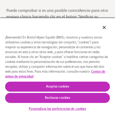
Puede comprobar si es una posible coincidencia para otro
ensayo clinico haciendo clic en el boton "Verificar su
Elegibilidad"
Verifique su elegibilidad
¡Bienvenido! En Bristol Myers Squibb (BMS), nosotros y nuestros socios
utilizamos cookies y otras tecnologías (en conjunto, “cookies”) para
mejorar su experiencia de navegación, personalizar el contenido y los
anuncios en este y otros sitios web, y para ofrecer funciones en redes
Descripción general
sociales. Al hacer clic en “Aceptar cookies” o habilitar ciertas categorías de
cookies mediante la personalización de sus preferencias, nos permite
recopilar, utilizar y compartir información sobre el uso que hace del sitio
El propósito de este estudio es evaluar los efectos en los
web para estos fines. Para más información, consulte nuestro
Centro de
niveles del fármaco de dosis única de mavacamtén en
avisos de privacidad
participantes sanos.
Aceptar cookies
Rechazar cookies
Quiénes somos
Grupos de apoyo
Aviso legal
Política de privacidad
Sus opciones de privacidad
© 2026 Bristol-Myers Squibb Company
Personalizar las preferencias de cookies