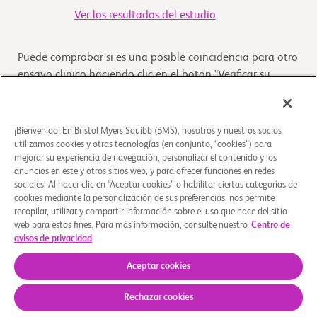
Ver los resultados del estudio
Puede comprobar si es una posible coincidencia para otro
ensayo clinico haciendo clic en el boton "Verificar su
Elegibilidad"
Verifique su elegibilidad
¡Bienvenido! En Bristol Myers Squibb (BMS), nosotros y nuestros socios
utilizamos cookies y otras tecnologías (en conjunto, “cookies”) para
mejorar su experiencia de navegación, personalizar el contenido y los
anuncios en este y otros sitios web, y para ofrecer funciones en redes
Descripción general
sociales. Al hacer clic en “Aceptar cookies” o habilitar ciertas categorías de
cookies mediante la personalización de sus preferencias, nos permite
recopilar, utilizar y compartir información sobre el uso que hace del sitio
El propósito de este estudio es evaluar la seguridad, la
web para estos fines. Para más información, consulte nuestro
Centro de
eficacia, los niveles del fármaco y los efectos del fármaco
avisos de privacidad
ozanimod en participantes pediátr
...
Leer más
Aceptar cookies
Rechazar cookies
Quiénes somos
Grupos de apoyo
Aviso legal
Política de privacidad
Sus opciones de privacidad