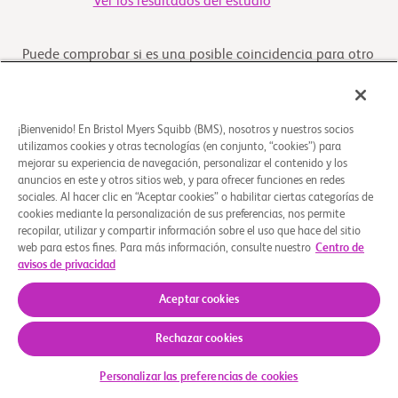
Ver los resultados del estudio
Puede comprobar si es una posible coincidencia para otro
ensayo clinico haciendo clic en el boton "Verificar su
Elegibilidad"
¡Bienvenido! En Bristol Myers Squibb (BMS), nosotros y nuestros socios
utilizamos cookies y otras tecnologías (en conjunto, “cookies”) para
Descripción general
mejorar su experiencia de navegación, personalizar el contenido y los
anuncios en este y otros sitios web, y para ofrecer funciones en redes
sociales. Al hacer clic en “Aceptar cookies” o habilitar ciertas categorías de
El propósito de este estudio es comparar la eficacia y la
cookies mediante la personalización de sus preferencias, nos permite
seguridad de deucravacitinib con placebo en
recopilar, utilizar y compartir información sobre el uso que hace del sitio
participantes con psoriasis en el cuero cabellud
...
Leer más
web para estos fines. Para más información, consulte nuestro
Centro de
avisos de privacidad
Aceptar cookies
Quiénes somos
Grupos de apoyo
Aviso legal
Política de privacidad
Sus opciones de privacidad
Rechazar cookies
© 2026 Bristol-Myers Squibb Company
Personalizar las preferencias de cookies