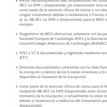
Recibir betabloqueantes (BB), bloqueadores del canal 
(BCC no DHP ), disopiramida, y/o mavacamtén (una ve
como parte de la atención clínica de rutina; o no es
ningún tratamiento debido a intolerancia o fracaso 
(p. ej., BB, BCC no DHP, o disopiramida) para la MCH 
europeo
Diagnóstico de MCH obstructiva coherente con las pa
Sociedad Europea de Cardiología (ESC) y la Asociaci
Corazón/Colegio Americano de Cardiología (AHA/ACC
FEVI ≥ 55 % documentada y registrada mediante eco
(ETT)
Síntomas documentados coherentes con la clase funci
la inscripción o dentro de los 6 meses anteriores a la i
disponible al momento de la inscripción).
Como parte de la atención clínica de rutina para la M
recibiendo BB, BCC no DHP, disopiramida; estar inic
momento de la inscripción; o actualmente no estar r
debido a intolerancia o ineficacia del tratamiento pre
disopiramida).