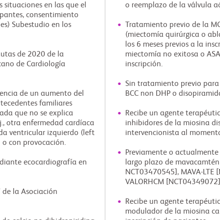
s situaciones en las que el
o reemplazo de la válvula aó
ipantes, consentimiento
es) Subestudio en los
Tratamiento previo de la MC
(miectomía quirúrgica o abl
los 6 meses previos a la insc
autas de 2020 de la
miectomía no exitosa o ASA
cano de Cardiología
inscripción.
Sin tratamiento previo para
esencia de un aumento del
BCC non DHP o disopiramida
tecedentes familiares
tada que no se explica
Recibe un agente terapéutico
j., otra enfermedad cardíaca
inhibidores de la miosina d
a ventricular izquierdo (left
intervencionista al momento 
 o con provocación.
Previamente o actualmente i
diante ecocardiografía en
largo plazo de mavacamtén (
NCT03470545], MAVA-LTE [
VALORHCM [NCT04349072],
 de la Asociación
Recibe un agente terapéutic
modulador de la miosina ca