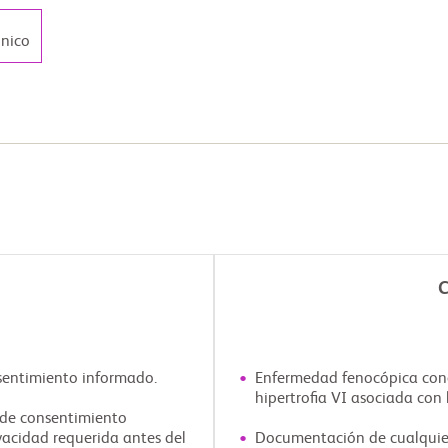
ónico
C
sentimiento informado.
Enfermedad fenocópica conoc
hipertrofia VI asociada con 
 de consentimiento
vacidad requerida antes del
Documentación de cualquier 