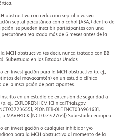
rtica.
H obstructiva con reducción septal invasiva
ación septal percutánea con alcohol [ASA]) dentro de
ripción; se pueden inscribir participantes con una
 percutánea realizada más de 6 meses antes de la
 la MCH obstructiva (es decir, nunca tratado con BB,
). Subestudio en los Estados Unidos
 en investigación para la MCH obstructiva (p. ej.,
istintos del mavacamtén) en un estudio clínico
de la inscripción de participantes.
nscrito en un estudio de extensión de seguridad a
p. ej., EXPLORER-HCM [ClinicalTrials.gov,
NCT03723655], PIONEER-OLE [NCT03496168],
 o MAVERICK [NCT03442764]) Subestudio europeo
o en investigación o cualquier inhibidor y/o
rdíaca para la MCH obstructiva al momento de la