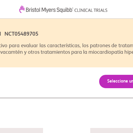
2 | NCT05489705
tivo para evaluar las características, los patrones de trata
acamtén y otros tratamientos para la miocardiopatía hiper
Seleccione u