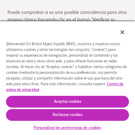
Puede comprobar si es una posible coincidencia para otro
ensayo clinico haciendo clic en el boton "Verificar su
Elegibilidad"
Verifique su elegibilidad
¡Bienvenido! En Bristol Myers Squibb (BMS), nosotros y nuestros socios
utilizamos cookies y otras tecnologías (en conjunto, “cookies”) para
mejorar su experiencia de navegación, personalizar el contenido y los
anuncios en este y otros sitios web, y para ofrecer funciones en redes
Descripción general
sociales. Al hacer clic en “Aceptar cookies” o habilitar ciertas categorías de
cookies mediante la personalización de sus preferencias, nos permite
recopilar, utilizar y compartir información sobre el uso que hace del sitio
El propósito de este estudio es determinar la absorción, el
web para estos fines. Para más información, consulte nuestro
Centro de
metabolismo y la excreción, y evaluar la seguridad y
avisos de privacidad
tolerabilidad de BMS-986435 en partic
...
Leer más
Aceptar cookies
Rechazar cookies
Quiénes somos
Grupos de apoyo
Aviso legal
Política de privacidad
Sus opciones de privacidad
© 2026 Bristol-Myers Squibb Company
Personalizar las preferencias de cookies