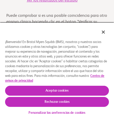
Ver los resultados del estudio
Puede comprobar si es una posible coincidencia para otro
ensayo clinico haciendo clic en el boton "Verificar su
Elegibilidad"
Verifique su elegibilidad
¡Bienvenido! En Bristol Myers Squibb (BMS), nosotros y nuestros socios
utilizamos cookies y otras tecnologías (en conjunto, “cookies”) para
mejorar su experiencia de navegación, personalizar el contenido y los
anuncios en este y otros sitios web, y para ofrecer funciones en redes
Descripción general
sociales. Al hacer clic en “Aceptar cookies” o habilitar ciertas categorías de
cookies mediante la personalización de sus preferencias, nos permite
recopilar, utilizar y compartir información sobre el uso que hace del sitio
El propósito del estudio es evaluar la seguridad, la
web para estos fines. Para más información, consulte nuestro
Centro de
tolerabilidad y los niveles del fármaco de dosis orales
avisos de privacidad
únicas de BMS-986447 en participantes sano
...
Leer más
Aceptar cookies
Rechazar cookies
Quiénes somos
Grupos de apoyo
Aviso legal
Política de privacidad
Sus opciones de privacidad
Personalizar las preferencias de cookies
© 2026 Bristol-Myers Squibb Company