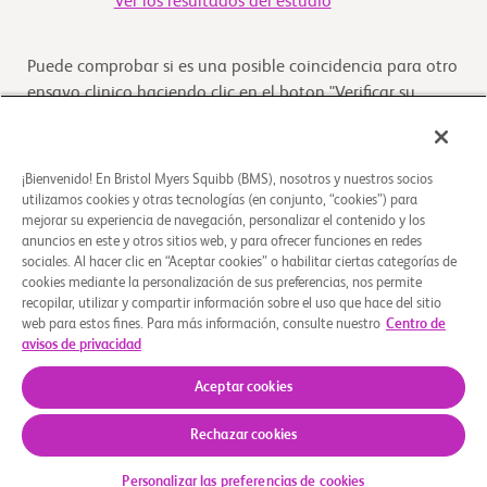
Ver los resultados del estudio
Puede comprobar si es una posible coincidencia para otro
ensayo clinico haciendo clic en el boton "Verificar su
Elegibilidad"
Verifique su elegibilidad
¡Bienvenido! En Bristol Myers Squibb (BMS), nosotros y nuestros socios
utilizamos cookies y otras tecnologías (en conjunto, “cookies”) para
mejorar su experiencia de navegación, personalizar el contenido y los
anuncios en este y otros sitios web, y para ofrecer funciones en redes
Descripción general
sociales. Al hacer clic en “Aceptar cookies” o habilitar ciertas categorías de
cookies mediante la personalización de sus preferencias, nos permite
recopilar, utilizar y compartir información sobre el uso que hace del sitio
El objetivo de este estudio es evaluar la farmacocinética
web para estos fines. Para más información, consulte nuestro
Centro de
(PK), el perfil de metabolitos, las vías y el alcance de la
avisos de privacidad
eliminación, el balance de masas
...
Leer más
Aceptar cookies
Rechazar cookies
Quiénes somos
Grupos de apoyo
Aviso legal
Política de privacidad
Sus opciones de privacidad
Personalizar las preferencias de cookies
© 2026 Bristol-Myers Squibb Company