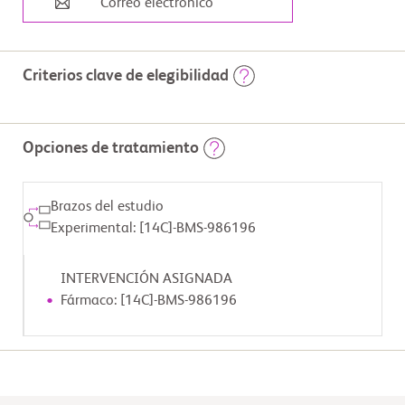
Correo electrónico
Criterios clave de elegibilidad
                        Criterios de inclusión:

Opciones de tratamiento
          - Participantes sanos de sexo masculino sin desviación 
clínicamente significativa de lo normal

 en los antecedentes médicos, el electrocardiograma (ECG), las 
determinaciones de laboratorio clínico y el examen físico del día 

Brazos del estudio
-1.

Experimental: [14C]-BMS-986196
          -  Índice de masa corporal de 18,0 a 35,0 kilogramos/metro 
cuadrado (kg/m^2), inclusive, y peso

             corporal total ≥50 kg.

INTERVENCIÓN ASIGNADA
        Criterios de exclusión:

Fármaco: [14C]-BMS-986196
          - Cualquier enfermedad médica aguda o crónica significativa 
según lo determine el investigador.

          - Antecedentes de enfermedades hepáticas o pancreáticas 
clínicamente significativas.

          - Enfermedad gastrointestinal actual o reciente (dentro de los 