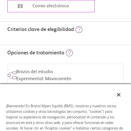
Correo electrónico
Criterios clave de elegibilidad
                        Criterios de inclusión:

Opciones de tratamiento
          - Diagnóstico de HCM

 - Presencia de obstrucción

Brazos del estudio
 del tracto de salida ventricular izquierdo (left ventricular outflow 
tract, LVOT) - Presencia de síntomas

Experimental: Mavacamtén
 Criterios de exclusión:

          - Enfermedades

INTERVENCIÓN ASIGNADA
 fenocópicas que provocan hipertrofia miocárdica no relacionada 
Fármaco: Mavacamtén
con la disfunción

¡Bienvenido! En Bristol Myers Squibb (BMS), nosotros y nuestros socios
utilizamos cookies y otras tecnologías (en conjunto, “cookies”) para
 sarcómera - Evidencia de LVEF <50 % en los 6 meses

mejorar su experiencia de navegación, personalizar el contenido y los
 anteriores - Aumento planificado de la terapia para la HCM o 
Brazos del estudio
anuncios en este y otros sitios web, y para ofrecer funciones en redes
próxima intervención (p. ej., cirugía cardíaca mayor,

Experimental: Placebo
sociales. Al hacer clic en “Aceptar cookies” o habilitar ciertas categorías de
 aumento de la dosis del medicamento para la HCM)
