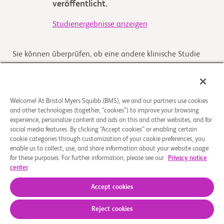
veröffentlicht.
Studienergebnisse anzeigen
Sie können überprüfen, ob eine andere klinische Studie
für Sie infrage kommt, indem Sie auf die Schaltfläche
„Prüfen Sie, ob eine Studie für Sie infrage kommt“ klicken
Welcome! At Bristol Myers Squibb (BMS), we and our partners use cookies
and other technologies (together, “cookies”) to improve your browsing
Überblick
experience, personalize content and ads on this and other websites, and for
social media features. By clicking “Accept cookies” or enabling certain
Das primäre Ziel der Studie ist der Vergleich der
cookie categories through customization of your cookie preferences, you
enable us to collect, use, and share information about your website usage
Wirksamkeit von Nivolumab plus CCRT, gefolgt von
for these purposes. For further information, please see our
Privacy notice
Nivolumab plus Ipilimumab (Arm A), im Vergleich zu CCRT,
center
gef
...
Read More
Accept cookies
Reject cookies
Über uns
Rechtliche Hinweise
Datenschutzbestimmungen
Impressum
Cookie-Einstellungen