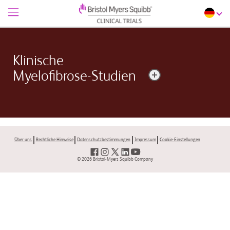
Klinische
Myelofibrose-Studien
Myelofibrose ist eine seltene Knochenmarkerkrankung,
die durch Anomalien in der Produktion von Blutzellen
und Vernarbungen im Knochenmark gekennzeichnet
Über uns
Rechtliche Hinweise
Datenschutzbestimmungen
Impressum
Cookie-Einstellungen
ist.
© 2026 Bristol-Myers Squibb Company