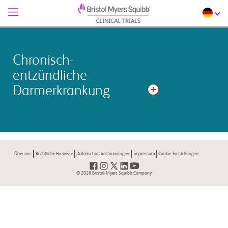
Chronisch-
entzündliche
Darmerkrankung
Eine allgemeine Bezeichnung, die sich auf die
Entzündung des Dickdarms und des Enddarms bezieht
(einschließlich Colitis ulcerosa und Morbus Crohn).
Über uns
Rechtliche Hinweise
Datenschutzbestimmungen
Impressum
Cookie-Einstellungen
© 2026 Bristol-Myers Squibb Company