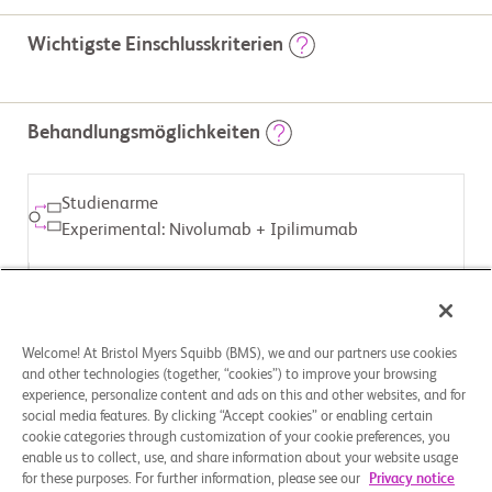
Wichtigste Einschlusskriterien
                        Einschlusskriterien: – Die Teilnehmer müssen eine 
Diagnose von HCC basierend auf histologischer Bestätigung haben 
Behandlungsmöglichkeiten
– Bei den Teilnehmern muss ein fortgeschrittenes HCC vorliegen – 
Die Teilnehmer müssen mindestens eine messbare, zuvor 
unbehandelte Läsion gemäß Response Evaluation Criteria in Solid 
Tumors (RECIST) 1.1 aufweisen – Ein Child-Pugh-Score von 5 oder 6 
Studienarme
muss vorliegen – Ein Leistungsstatus nach der Eastern Cooperative 
Oncology Group (ECOG) von 0 oder 1 muss vorliegen. 
Experimental: Nivolumab + Ipilimumab
Ausschlusskriterien: – Bekanntes fibrolamelläres HCC, 
sarkomatoides HCC oder gemischtes Cholangiokarzinom und HCC – 
Vorherige Lebertransplantation – Episoden einer hepatischen 
Enzephalopathie (größer oder gleich [>=] Grad 2) innerhalb von 12 
ZUGEWIESENE BEHANDLUNG
Monaten vor der Randomisierung – Aktive Hirnmetastasen oder 
Medikament: Nivolumab, Ipilimumab
leptomeningeale Metastasen. Andere im Prüfplan definierte 
Ein-/Ausschlusskriterien könnten zutreffen.
Welcome! At Bristol Myers Squibb (BMS), we and our partners use cookies
and other technologies (together, “cookies”) to improve your browsing
Studienarme
experience, personalize content and ads on this and other websites, and for
Active Comparator: Sorafenib/Lenvatinib
social media features. By clicking “Accept cookies” or enabling certain
cookie categories through customization of your cookie preferences, you
enable us to collect, use, and share information about your website usage
ZUGEWIESENE BEHANDLUNG
for these purposes. For further information, please see our
Privacy notice