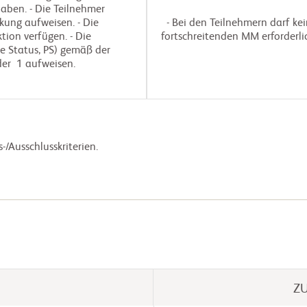
aben. - Die Teilnehmer
kung aufweisen. - Die
  - Bei den Teilnehmern darf keine dringende Behandlung aufgrund eines rasch 
ion verfügen. - Die
fortschreitenden MM erforderlich
e Status, PS) gemäß der
er 1 aufweisen.
Z