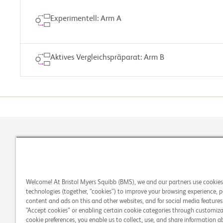
Experimentell: Arm A
Aktives Vergleichspräparat: Arm B
1
Kommt die Studie für
Welcome! At Bristol Myers Squibb (BMS), we and our partners use cookie
Sie infrage
technologies (together, “cookies”) to improve your browsing experience, p
content and ads on this and other websites, and for social media features.
“Accept cookies” or enabling certain cookie categories through customiza
cookie preferences, you enable us to collect, use, and share information 