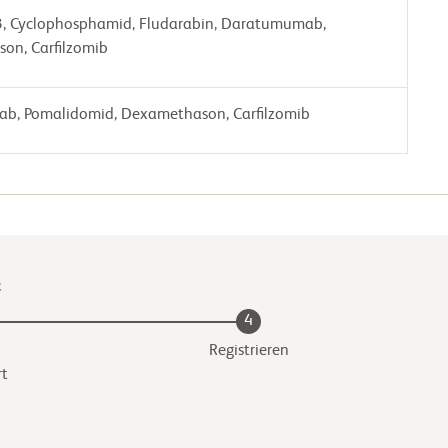
, Cyclophosphamid, Fludarabin, Daratumumab,
on, Carfilzomib
b, Pomalidomid, Dexamethason, Carfilzomib
t
4
Registrieren
rt