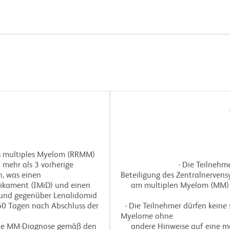
res multiples Myelom (RRMM)
 mehr als 3 vorherige
                            - Die Teilnehmer dürfen keine bekannte aktive oder frühere 
, was einen
Beteiligung des Zentralnervens
dikament (IMiD) und einen
     am multiplen Myelom (MM) aufweisen.

 und gegenüber Lenalidomid
 60 Tagen nach Abschluss der
  - Die Teilnehmer dürfen keine solitären Plasmozytome oder nicht-sekretorische 
Myelome ohne

erte MM-Diagnose gemäß den
     andere Hinweise auf eine messbare Erkrankung haben.
