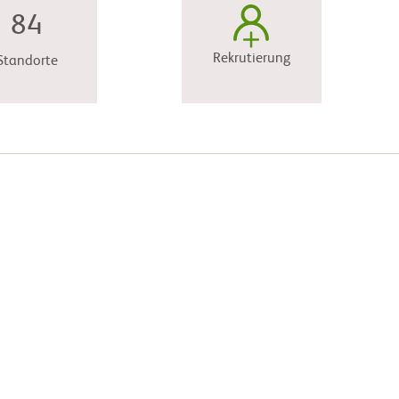
84
Rekrutierung
Standorte