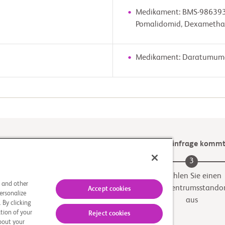
Medikament: BMS-986393
Pomalidomid, Dexamethas
Medikament: Daratumuma
Prüfen Sie, ob eine der klinischen Studien für Sie infrage komm
2
3
Geeignete Studie
Wählen Sie einen
s and other
Prüfzentrumsstando
Accept cookies
ersonalize
aus
 By clicking
tion of your
Reject cookies
about your