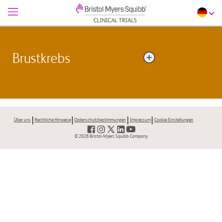
Brustkrebs
Brustkrebs ist eine Krebsart, die sich im Gewebe bildet
(am häufigsten in den Milchgängen und Milchdrüsen).
Brustkrebs tritt sowohl bei Frauen als auch bei
Über uns
Rechtliche Hinweise
Datenschutzbestimmungen
Impressum
Cookie-Einstellungen
Männern auf, ist bei Männern aber selten.
© 2026 Bristol-Myers Squibb Company