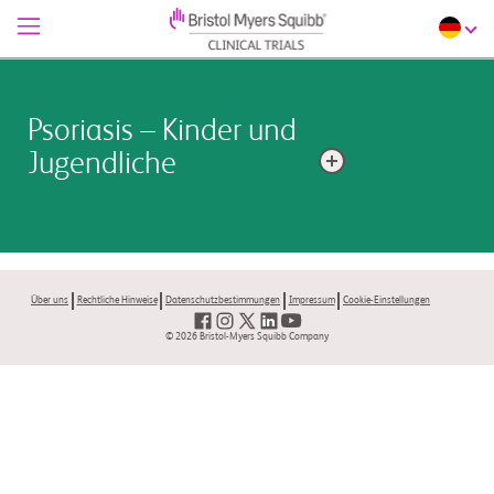
Psoriasis – Kinder und
Jugendliche
Psoriasis ist eine Erkrankung, die juckende, trockene
Flecken auf der Haut verursacht. Bis zu 40 % der
Menschen mit Psoriasis haben Symptome, bevor sie
Über uns
Rechtliche Hinweise
Datenschutzbestimmungen
Impressum
Cookie-Einstellungen
16 Jahre alt sind, und 10 % bekommen sie bereits,
bevor sie 10 Jahre alt sind
© 2026 Bristol-Myers Squibb Company