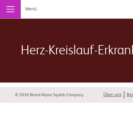
Menü
Herz-Kreislauf-Erkra
Wenn sich ein Kind einem pädiatrischen kardiovaskulär
Über uns
Rec
© 2026 Bristol-Myers Squibb Company