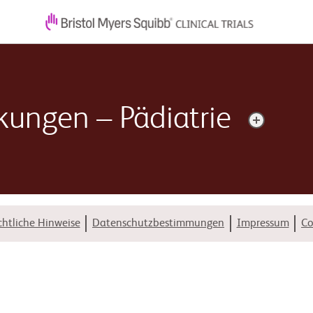
nkungen – Pädiatrie
en Eingriff unterziehen muss, wird damit oft ein Herzfehler korri
htliche Hinweise
Datenschutzbestimmungen
Impressum
Co