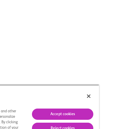
s and other
Accept cookies
ersonalize
 By clicking
tion of your
Reject cookies