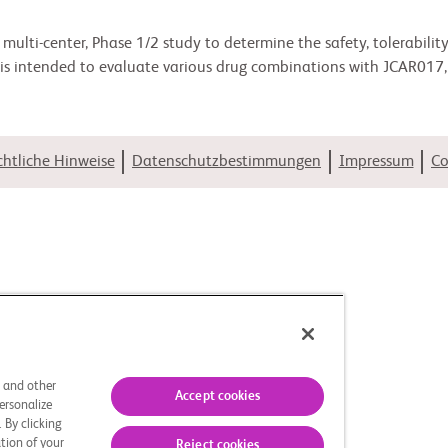
, multi-center, Phase 1/2 study to determine the safety, tolerability
is intended to evaluate various drug combinations with JCAR017, a
htliche Hinweise
Datenschutzbestimmungen
Impressum
Co
s and other
Accept cookies
ersonalize
 By clicking
tion of your
Reject cookies