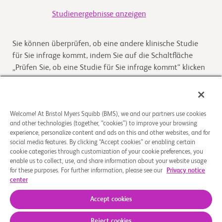
Studienergebnisse anzeigen
Sie können überprüfen, ob eine andere klinische Studie
für Sie infrage kommt, indem Sie auf die Schaltfläche
„Prüfen Sie, ob eine Studie für Sie infrage kommt“ klicken
Kommt die Studie für Sie infrage
Welcome! At Bristol Myers Squibb (BMS), we and our partners use cookies
and other technologies (together, “cookies”) to improve your browsing
Überblick
experience, personalize content and ads on this and other websites, and for
social media features. By clicking “Accept cookies” or enabling certain
cookie categories through customization of your cookie preferences, you
Ziel dieser Studie ist es, die Wirksamkeit und Sicherheit
enable us to collect, use, and share information about your website usage
des Prüfpräparats Relatlimab plus Nivolumab in
for these purposes. For further information, please see our
Privacy notice
Kombination mit Chemotherapie bei Teilnehmern mit
center
inope
...
Read More
Accept cookies
Reject cookies