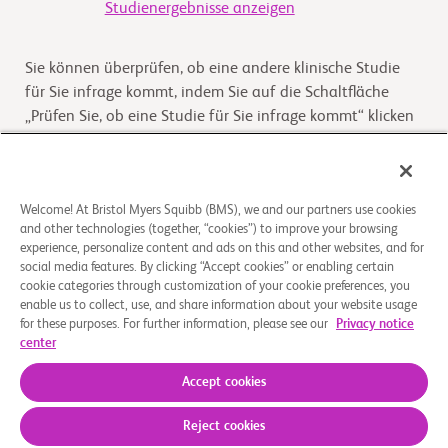
Studienergebnisse anzeigen
Sie können überprüfen, ob eine andere klinische Studie
für Sie infrage kommt, indem Sie auf die Schaltfläche
„Prüfen Sie, ob eine Studie für Sie infrage kommt“ klicken
Kommt die Studie für Sie infrage
Welcome! At Bristol Myers Squibb (BMS), we and our partners use cookies
and other technologies (together, “cookies”) to improve your browsing
Überblick
experience, personalize content and ads on this and other websites, and for
social media features. By clicking “Accept cookies” or enabling certain
cookie categories through customization of your cookie preferences, you
A study in melanoma patients with involvement of lymph
enable us to collect, use, and share information about your website usage
nodes or disease that has spread who have undergone
for these purposes. For further information, please see our
Privacy notice
complete removal and are eligible for adjuvant
...
Read
center
More
Accept cookies
Reject cookies
Über uns
Rechtliche Hinweise
Datenschutzbestimmungen
Impressum
Cookie-Einstellungen