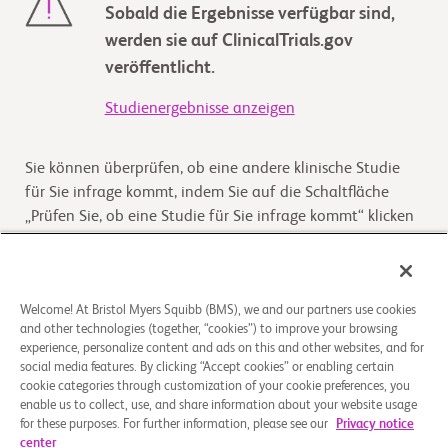
Sobald die Ergebnisse verfügbar sind,
werden sie auf ClinicalTrials.gov
veröffentlicht.
Studienergebnisse anzeigen
Sie können überprüfen, ob eine andere klinische Studie
für Sie infrage kommt, indem Sie auf die Schaltfläche
„Prüfen Sie, ob eine Studie für Sie infrage kommt“ klicken
Kommt die Studie für Sie infrage
Welcome! At Bristol Myers Squibb (BMS), we and our partners use cookies
and other technologies (together, “cookies”) to improve your browsing
Überblick
experience, personalize content and ads on this and other websites, and for
social media features. By clicking “Accept cookies” or enabling certain
cookie categories through customization of your cookie preferences, you
Eine multizentrische, offene, randomisierte Phase-III-
enable us to collect, use, and share information about your website usage
Studie zur Untersuchung der Wirksamkeit und Sicherheit
for these purposes. For further information, please see our
Privacy notice
von Fedratinib im Vergleich zur besten verfügbaren
...
Read
center