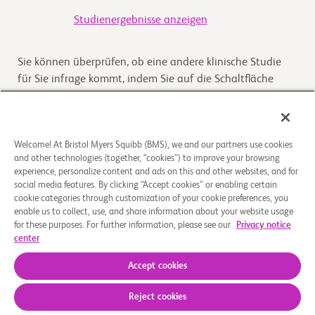
Studienergebnisse anzeigen
Sie können überprüfen, ob eine andere klinische Studie
für Sie infrage kommt, indem Sie auf die Schaltfläche
„Prüfen Sie, ob eine Studie für Sie infrage kommt“ klicken
Kommt die Studie für Sie infrage
Welcome! At Bristol Myers Squibb (BMS), we and our partners use cookies
and other technologies (together, “cookies”) to improve your browsing
experience, personalize content and ads on this and other websites, and for
Überblick
social media features. By clicking “Accept cookies” or enabling certain
cookie categories through customization of your cookie preferences, you
enable us to collect, use, and share information about your website usage
This is a Phase 1, first-in-human, open-label, multicenter
for these purposes. For further information, please see our
Privacy notice
study of CC-97540, CD19-targeted NEX-T chimeric
center
antigen receptor (CAR) T cells, in subjects wit
...
Read More
Accept cookies
Reject cookies
Über uns
Rechtliche Hinweise
Datenschutzbestimmungen
Impressum
Cookie-Einstellungen