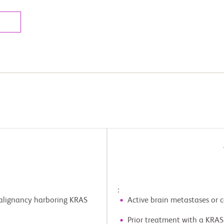
l
:
malignancy harboring KRAS
Active brain metastases or 
Prior treatment with a KRAS