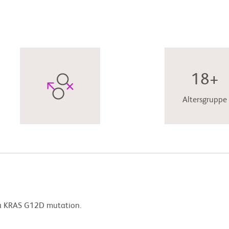
18+
Altersgruppe
 a KRAS G12D mutation.