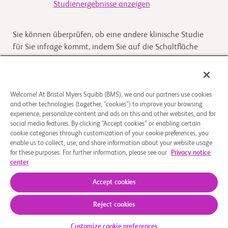
Studienergebnisse anzeigen
Sie können überprüfen, ob eine andere klinische Studie
für Sie infrage kommt, indem Sie auf die Schaltfläche
„Prüfen Sie, ob eine Studie für Sie infrage kommt“ klicken
Kommt die Studie für Sie infrage
Welcome! At Bristol Myers Squibb (BMS), we and our partners use cookies
and other technologies (together, “cookies”) to improve your browsing
experience, personalize content and ads on this and other websites, and for
Überblick
social media features. By clicking “Accept cookies” or enabling certain
cookie categories through customization of your cookie preferences, you
enable us to collect, use, and share information about your website usage
Atrial fibrillation (AF) is the most common clinical
for these purposes. For further information, please see our
Privacy notice
arrhythmia and the prevalence increases with age. AF
center
increases the risk of ischaemic stroke fivefold
...
Read More
Accept cookies
Reject cookies
Über uns
Rechtliche Hinweise
Datenschutzbestimmungen
Impressum
Cookie-Einstellungen
Customize cookie preferences
© 2026 Bristol-Myers Squibb Company