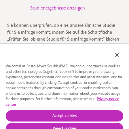
Studienergebnisse anzeigen
Sie können überprüfen, ob eine andere klinische Studie
für Sie infrage kommt, indem Sie auf die Schaltfläche
„Prüfen Sie, ob eine Studie für Sie infrage kommt“ klicken
Kommt die Studie für Sie infrage
Welcome! At Bristol Myers Squibb (BMS), we and our partners use cookies
and other technologies (together, “cookies”) to improve your browsing
Überblick
experience, personalize content and ads on this and other websites, and for
social media features. By clicking “Accept cookies” or enabling certain
cookie categories through customization of your cookie preferences, you
The purpose of this study is to assess the
enable us to collect, use, and share information about your website usage
pharmacokinetics (PK), metabolite profile, routes and
for these purposes. For further information, please see our
Privacy notice
extent of elimination, mass balance, as well as safety
center
an
...
Read More
Accept cookies
Reject cookies