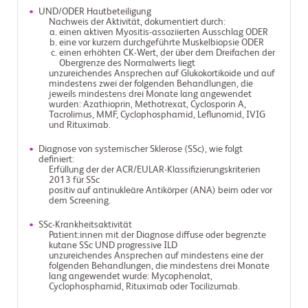
UND/ODER Hautbeteiligung
Nachweis der Aktivität, dokumentiert durch:
einen aktiven Myositis-assoziierten Ausschlag ODER
eine vor kurzem durchgeführte Muskelbiopsie ODER
einen erhöhten CK-Wert, der über dem Dreifachen der
Obergrenze des Normalwerts liegt
unzureichendes Ansprechen auf Glukokortikoide und auf
mindestens zwei der folgenden Behandlungen, die
jeweils mindestens drei Monate lang angewendet
wurden: Azathioprin, Methotrexat, Cyclosporin A,
Tacrolimus, MMF, Cyclophosphamid, Leflunomid, IVIG
und Rituximab.
Diagnose von systemischer Sklerose (SSc), wie folgt
definiert:
Erfüllung der der ACR/EULAR-Klassifizierungskriterien
2013 für SSc
positiv auf antinukleäre Antikörper (ANA) beim oder vor
dem Screening.
SSc-Krankheitsaktivität
Patient:innen mit der Diagnose diffuse oder begrenzte
kutane SSc UND progressive ILD
unzureichendes Ansprechen auf mindestens eine der
folgenden Behandlungen, die mindestens drei Monate
lang angewendet wurde: Mycophenolat,
Cyclophosphamid, Rituximab oder Tocilizumab.