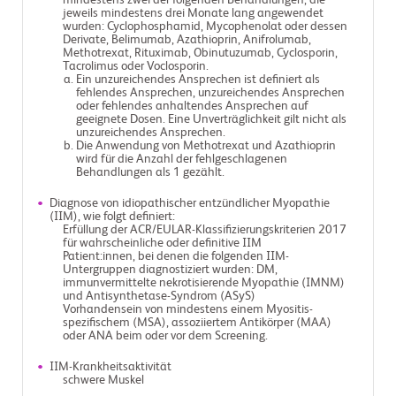
mindestens zwei der folgenden Behandlungen, die
jeweils mindestens drei Monate lang angewendet
wurden: Cyclophosphamid, Mycophenolat oder dessen
Derivate, Belimumab, Azathioprin, Anifrolumab,
Methotrexat, Rituximab, Obinutuzumab, Cyclosporin,
Tacrolimus oder Voclosporin.
Ein unzureichendes Ansprechen ist definiert als
fehlendes Ansprechen, unzureichendes Ansprechen
oder fehlendes anhaltendes Ansprechen auf
geeignete Dosen. Eine Unverträglichkeit gilt nicht als
unzureichendes Ansprechen.
Die Anwendung von Methotrexat und Azathioprin
wird für die Anzahl der fehlgeschlagenen
Behandlungen als 1 gezählt.
Diagnose von idiopathischer entzündlicher Myopathie
(IIM), wie folgt definiert:
Erfüllung der ACR/EULAR-Klassifizierungskriterien 2017
für wahrscheinliche oder definitive IIM
Patient:innen, bei denen die folgenden IIM-
Untergruppen diagnostiziert wurden: DM,
immunvermittelte nekrotisierende Myopathie (IMNM)
und Antisynthetase-Syndrom (ASyS)
Vorhandensein von mindestens einem Myositis-
spezifischem (MSA), assoziiertem Antikörper (MAA)
oder ANA beim oder vor dem Screening.
IIM-Krankheitsaktivität
schwere Muskel