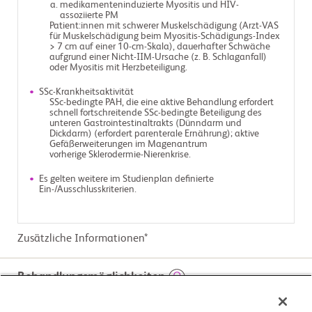
medikamenteninduzierte Myositis und HIV-
assoziierte PM
Patient:innen mit schwerer Muskelschädigung (Arzt-VAS
für Muskelschädigung beim Myositis-Schädigungs-Index
> 7 cm auf einer 10-cm-Skala), dauerhafter Schwäche
aufgrund einer Nicht-IIM-Ursache (z. B. Schlaganfall)
oder Myositis mit Herzbeteiligung.
SSc-Krankheitsaktivität
SSc-bedingte PAH, die eine aktive Behandlung erfordert
schnell fortschreitende SSc-bedingte Beteiligung des
unteren Gastrointestinaltrakts (Dünndarm und
Dickdarm) (erfordert parenterale Ernährung); aktive
Gefäßerweiterungen im Magenantrum
vorherige Sklerodermie-Nierenkrise.
Es gelten weitere im Studienplan definierte
Ein-/Ausschlusskriterien.
Zusätzliche Informationen*
Behandlungsmöglichkeiten